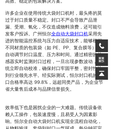
高效、稳定的包装解决方案。
许多企业在使用传统大袋封口机时，最头疼的莫
过于封口质量不稳定。封口不严会导致产品泄
漏、受潮、氧化，不仅造成物料浪费，还可能引
发客户投诉。广州恒尔
全自动大袋封口机
采用先
进的智能温控系统与压力自适应技术，能够根据
不同材质的包装袋（如 PE、PP、复合膜等），
自动调节封口温度、压力和时间。通过精密的传
感器实时监测封口过程，一旦出现参数波动，系
统立即自动校准，确保封口牢固平整，密封性达
到行业领先水平。经实际测试，恒尔封口机的封
口合格率高达 99.8%，远超同类产品，为企业节
省大量售后成本与品牌信誉损失。
效率低下也是困扰企业的一大难题。传统设备依
赖人工操作，包装速度慢，且易受人为因素影
响。恒尔全自动大袋封口机实现全流程自动化，
从物料输送、套袋到封口一气呵成，每分钟可完